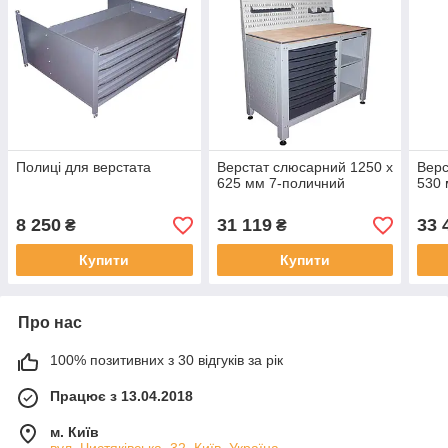
Полиці для верстата
Верстат слюсарний 1250 х
Верс
625 мм 7-поличний
530 
8 250
31 119
33 
₴
₴
Купити
Купити
Про нас
100% позитивних з 30 відгуків за рік
Працює з 13.04.2018
м. Київ