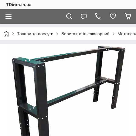
TDiron.in.ua
Товари та послуги
Верстат, стіл слюсарний
Металеви