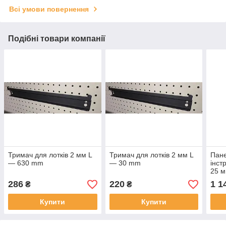
Всі умови повернення
Подібні товари компанії
Тримач для лотків 2 мм L
Тримач для лотків 2 мм L
Пан
— 630 mm
— 30 mm
інст
25 м
286
220
1 1
₴
₴
Купити
Купити