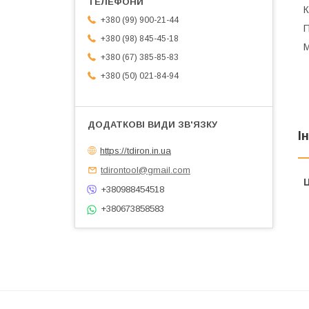
К
+380 (99) 900-21-44
П
+380 (98) 845-45-18
М
+380 (67) 385-85-83
+380 (50) 021-84-94
І
https://tdiron.in.ua
tdirontool@gmail.com
Ц
+380988454518
+380673858583