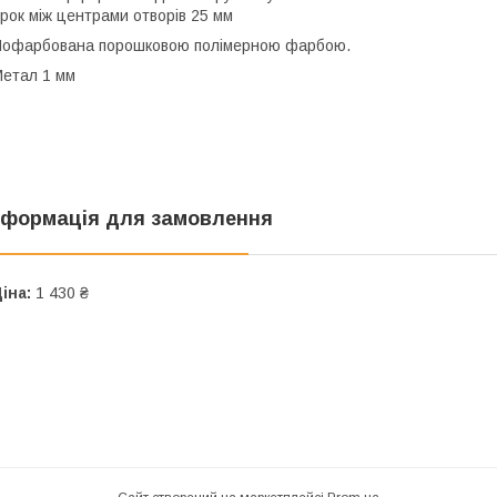
рок між центрами отворів 25 мм
офарбована порошковою полімерною фарбою.
етал 1 мм
нформація для замовлення
іна:
1 430 ₴