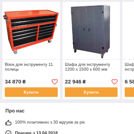
Візок для інструменту 11
Шафа для інструменту
Шафа
полиць
1200 х 1500 х 600 мм
інст
34 870
22 946
6 5
₴
₴
Купити
Купити
Про нас
100% позитивних з 30 відгуків за рік
Працює з 13.04.2018