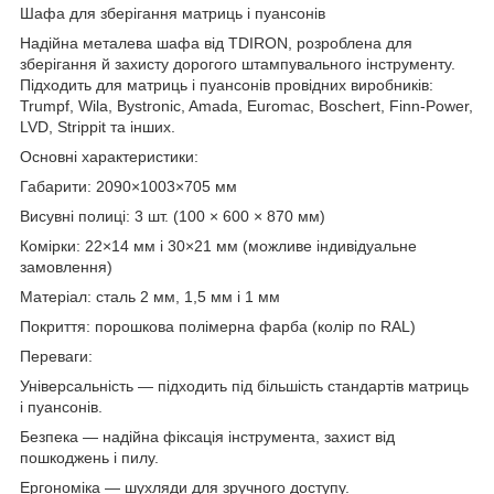
Шафа для зберігання матриць і пуансонів
Надійна металева шафа від TDIRON, розроблена для
зберігання й захисту дорогого штампувального інструменту.
Підходить для матриць і пуансонів провідних виробників:
Trumpf, Wila, Bystronic, Amada, Euromac, Boschert, Finn-Power,
LVD, Strippit та інших.
Основні характеристики:
Габарити: 2090×1003×705 мм
Висувні полиці: 3 шт. (100 × 600 × 870 мм)
Комірки: 22×14 мм і 30×21 мм (можливе індивідуальне
замовлення)
Матеріал: сталь 2 мм, 1,5 мм і 1 мм
Покриття: порошкова полімерна фарба (колір по RAL)
Переваги:
Універсальність — підходить під більшість стандартів матриць
і пуансонів.
Безпека — надійна фіксація інструмента, захист від
пошкоджень і пилу.
Ергономіка — шухляди для зручного доступу.