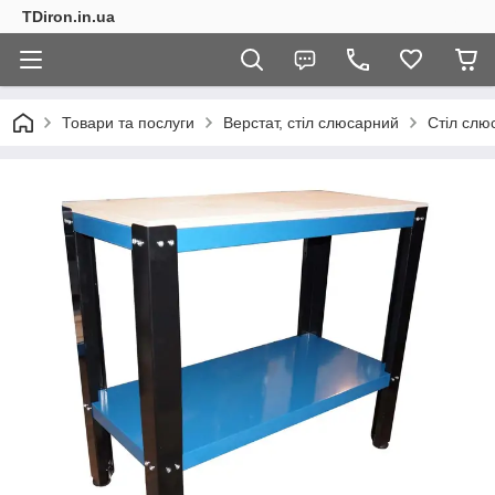
TDiron.in.ua
Товари та послуги
Верстат, стіл слюсарний
Стіл слю