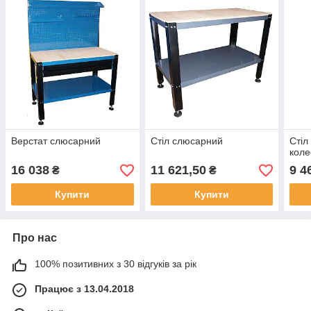
Верстат слюсарний
Стіл слюсарний
Стіл
коле
16 038
11 621,50
9 4
₴
₴
Купити
Купити
Про нас
100% позитивних з 30 відгуків за рік
Працює з 13.04.2018